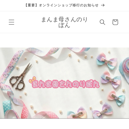
コンテ
【重要】オンラインショップ移行のお知らせ
ンツに
進む
カ
まんま母さんのり
ー
ぼん
ト